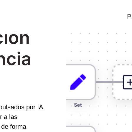
P
ción
ncia
pulsados por IA
r a las
 de forma